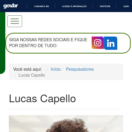
COMUNICA BR
ACESSO À INFORMAÇÃO
PARTICIPE
LEGISL
IR
PARA
O
CONTEÚDO
SIGA NOSSAS REDES SOCIAIS E FIQUE
POR DENTRO DE TUDO:
Você está aqui:
Início
Pesquisadores
Lucas Capello
Lucas Capello